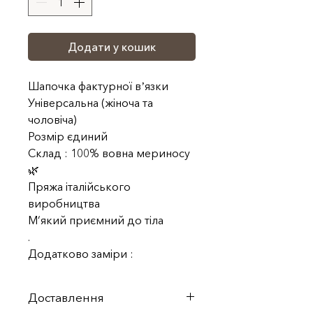
Додати у кошик
Шапочка фактурної вʼязки
Універсальна (жіноча та
чоловіча)
Розмір єдиний
Склад : 100% вовна мериносу
🌿
Пряжа італійського
виробництва
М‘який приємний до тіла
.
Додатково заміри :
Доставлення