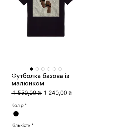
Футболка базова із
малюнком
Звичайна
За
 1 550,00 ₴ 
1 240,00 ₴
ціна
розпродажем
Колір
*
Кількість
*