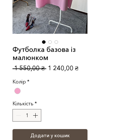
Футболка базова із
малюнком
Звичайна
За
 1 550,00 ₴ 
1 240,00 ₴
ціна
розпродажем
Колір
*
Кількість
*
Додати у кошик