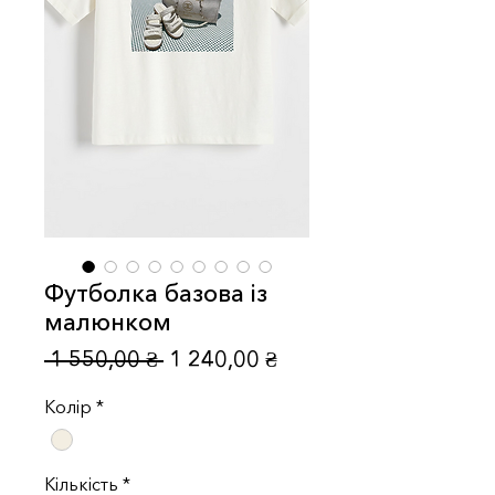
Футболка базова із
малюнком
Звичайна
За
 1 550,00 ₴ 
1 240,00 ₴
ціна
розпродажем
Колір
*
Кількість
*