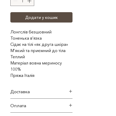
Додати у кошик
Лонгслів безшовний
Тоненька в’язка
Сідає на тілі «як друга шкіра»
М’який та приємний до тіла
Теплий
Матеріал вовна мериносу
100%
Пряжа Італія
Доставка
По території України
Оплата
здійснюється службою Нова
пошта в термін 1-3 робочі дні
Весь товар продається