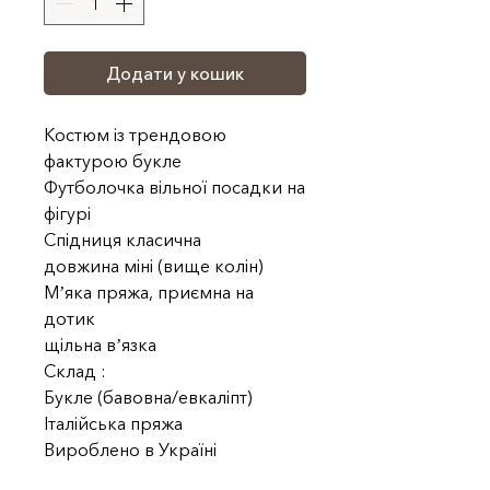
Додати у кошик
Костюм із трендовою
фактурою букле
Футболочка вільної посадки на
фігурі
Спідниця класична
довжина міні (вище колін)
Мʼяка пряжа, приємна на
дотик
щільна вʼязка
Склад :
Букле (бавовна/евкаліпт)
Італійська пряжа
Вироблено в Україні