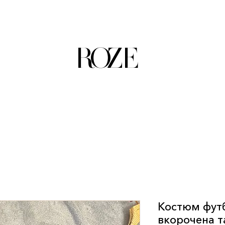
ROZE
Костюм фут
вкорочена 