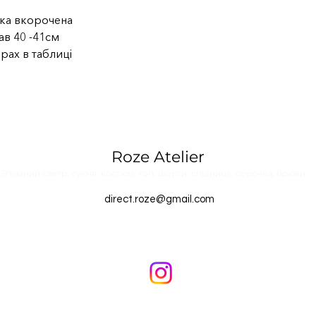
ка вкорочена
ав 40 -41см
ах в таблиці
Roze Atelier
В'язаний светр, сукня, костюм, топ, шорти, спідниця, сорочка, брюки ...
direct.roze@gmail.com