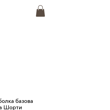
болка базова
та Шорти