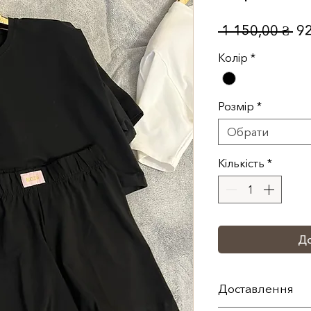
Зв
 1 150,00 ₴ 
92
ці
Колір
*
Розмір
*
Обрати
Кількість
*
До
Доставлення