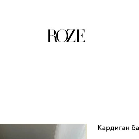
ROZE
Кардиган б