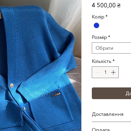
Цін
4 500,00 ₴
Колір
*
Розмір
*
Обрати
Кількість
*
До
Доставлення
По території Укр
Оплата