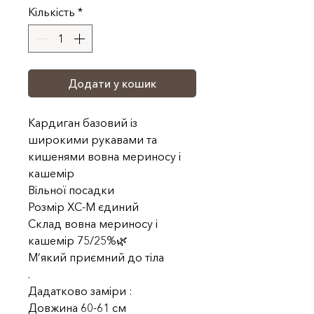
Кількість
*
Додати у кошик
Кардиган базовий із
широкими рукавами та
кишенями вовна мериносу і
кашемір
Вільної посадки
Розмір ХС-М єдиний
Склад вовна мериносу і
кашемір 75/25%🌿
М‘який приємний до тіла
.
Дадатково заміри :
Довжина 60-61 см