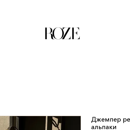
ROZE
Джемпер рег
альпаки