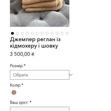
Джемпер реглан із
кідмохеру і шовку
Ціна
3 500,00 ₴
Розмір
*
Колір
*
Ваш зріст
*