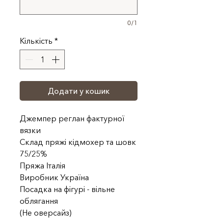
0/1
Кількість
*
Додати у кошик
Джемпер реглан фактурної
вязки
Склад пряжі кідмохер та шовк
75/25%
Пряжа Італія
Виробник Україна
Посадка на фігурі - вільне
облягання
(Не оверсайз)