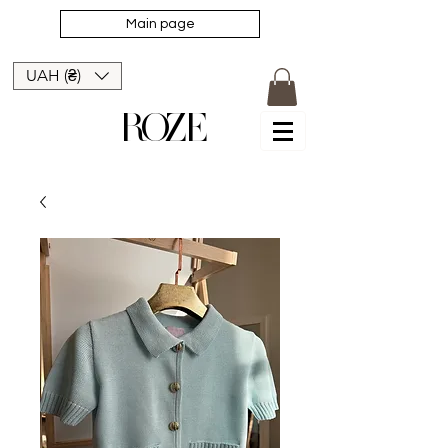
Main page
UAH (₴)
ROZE