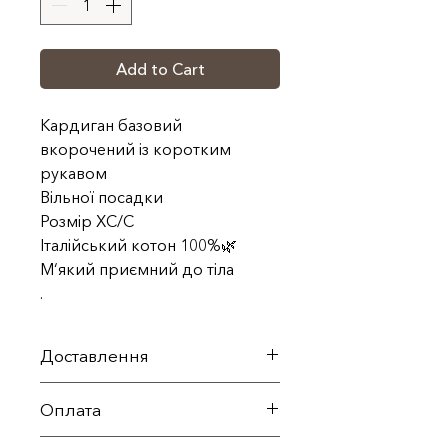
Add to Cart
Кардиган базовий
вкорочений із коротким
рукавом
Вільної посадки
Розмір ХС/С
Італійський котон 100%🌿
М‘який приємний до тіла
.
Доставлення
По території України
Оплата
здійснюється службою Нова
пошта в термін 1-3 робочі дні